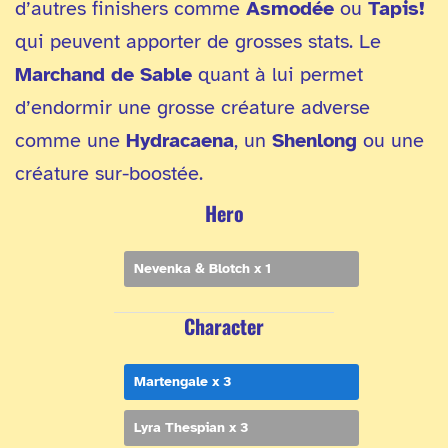
d’autres finishers comme
Asmodée
ou
Tapis!
qui peuvent apporter de grosses stats. Le
Marchand de Sable
quant à lui permet
d’endormir une grosse créature adverse
comme une
Hydracaena
, un
Shenlong
ou une
créature sur-boostée.
Hero
Nevenka & Blotch x 1
Character
Martengale x 3
Lyra Thespian x 3