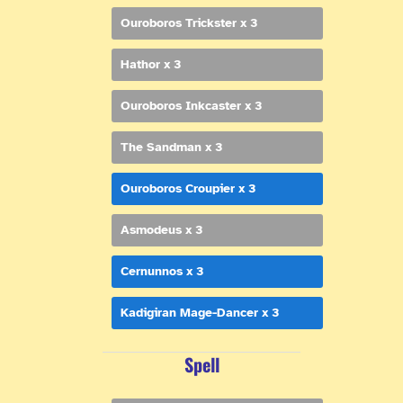
Ouroboros Trickster x 3
Hathor x 3
Ouroboros Inkcaster x 3
The Sandman x 3
Ouroboros Croupier x 3
Asmodeus x 3
Cernunnos x 3
Kadigiran Mage-Dancer x 3
Spell