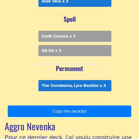
Aloe Vera x 3
Spell
Cloth Cocoon x 3
All In! x 3
Permanent
The Ouroboros, Lyra Bastion x 3
Copy the decklist
Aggro Nevenka
Pour ce dernier deck, j’ai voulu construire une