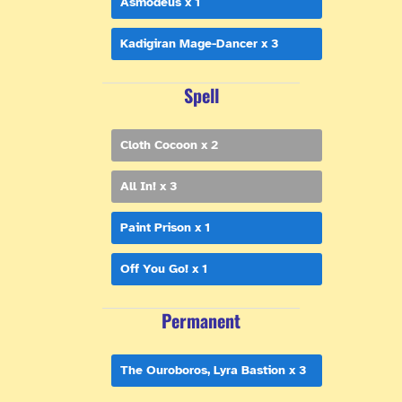
Asmodeus x 1
Kadigiran Mage-Dancer x 3
Spell
Cloth Cocoon x 2
All In! x 3
Paint Prison x 1
Off You Go! x 1
Permanent
The Ouroboros, Lyra Bastion x 3