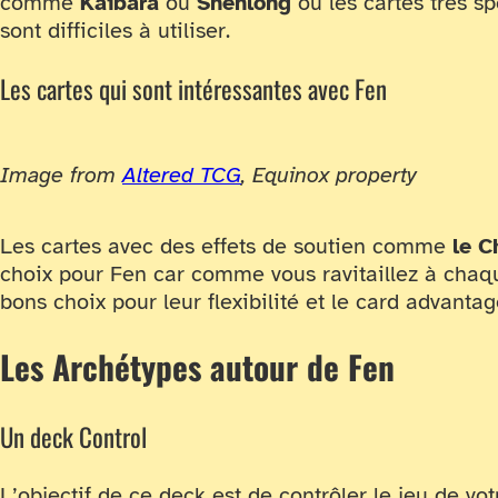
comme
Kaibara
ou
Shenlong
ou les cartes très 
sont difficiles à utiliser.
Les cartes qui sont intéressantes avec Fen
Image from
Altered TCG
, Equinox property
Les cartes avec des effets de soutien comme
le C
choix pour Fen car comme vous ravitaillez à chaqu
bons choix pour leur flexibilité et le card advanta
Les Archétypes autour de Fen
Un deck Control
L’objectif de ce deck est de contrôler le jeu de vo