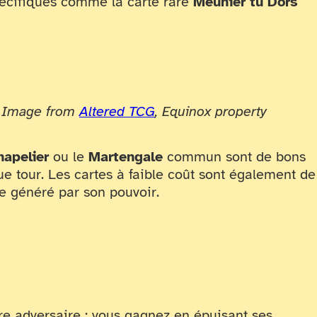
spécifiques comme la carte rare
Meunier tu Dors
Image from
Altered TCG
, Equinox property
hapelier
ou le
Martengale
commun sont de bons
e tour. Les cartes à faible coût sont également de
ge généré par son pouvoir.
tre adversaire : vous gagnez en épuisant ses