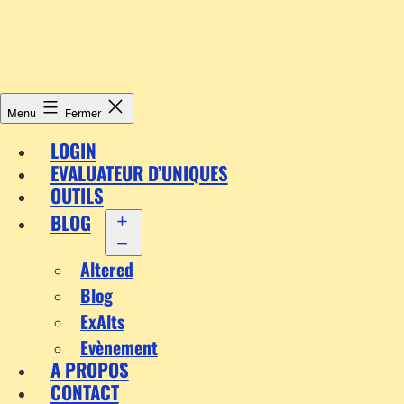
Aller
au
contenu
Menu
Fermer
LOGIN
EVALUATEUR D’UNIQUES
OUTILS
BLOG
Ouvrir
le
Altered
menu
Blog
ExAlts
Evènement
A PROPOS
CONTACT