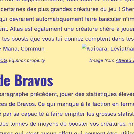
certaines des plus grandes créatures du jeu ! She
 qui devraient automatiquement faire basculer n’im
ent. Atlas est également une créature chère à jouer
s les boosts que vous lui donnez comptent dans les
TCG
, Equinox property
Image from
Altered
de Bravos
ragraphe précédent, jouer des statistiques élevée
rces de Bravos. Ce qui manque à la faction en term
par sa capacité à faire empiler les grosses statist
des tonnes de moyens de booster vos créatures, ma
atures qui n’ont aucun effet) qui peuvent être util