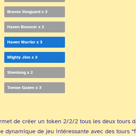
Bravos Vanguard x 3
Haven Bouncer x 2
Haven Warrior x 3
Mighty Jinn x 3
Shenlong x 2
Tomoe Gozen x 3
rmet de créer un token 2/2/2 tous les deux tours 
 dynamique de jeu intéressante avec des tours “for