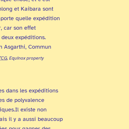
nlong et Kaibara sont
porte quelle expédition
, car son effet
 deux expéditions.
 TCG
, Equinox property
s dans les expéditions
es de polyvalence
iques.Il existe non
is il y a aussi beaucoup
isées pour gagner des