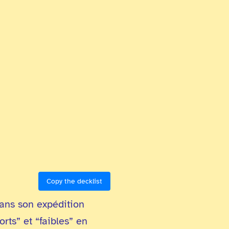
Copy the decklist
dans son expédition
ts” et “faibles” en