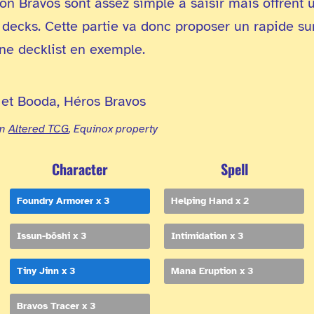
ion Bravos sont assez simple à saisir mais offrent u
decks. Cette partie va donc proposer un rapide sur
e decklist en exemple.
om
Altered TCG
, Equinox property
Character
Spell
Foundry Armorer x 3
Helping Hand x 2
Issun-bōshi x 3
Intimidation x 3
Tiny Jinn x 3
Mana Eruption x 3
Bravos Tracer x 3