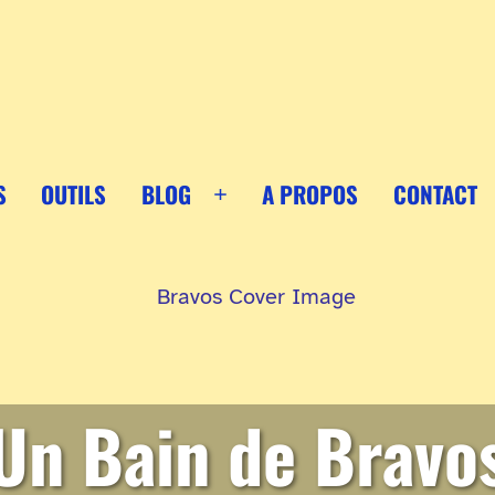
S
OUTILS
BLOG
A PROPOS
CONTACT
Ouvrir
le
menu
Un Bain de Bravo