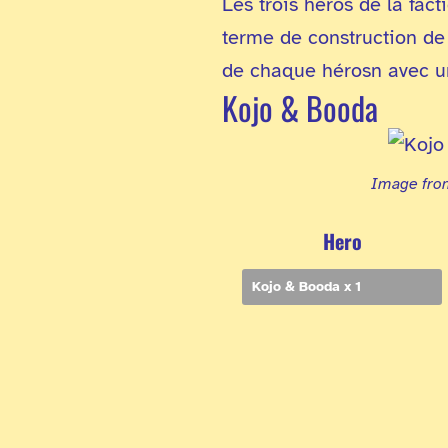
Les trois héros de la fact
terme de construction de 
de chaque hérosn avec un
Kojo & Booda
Image fr
Hero
Kojo & Booda x 1