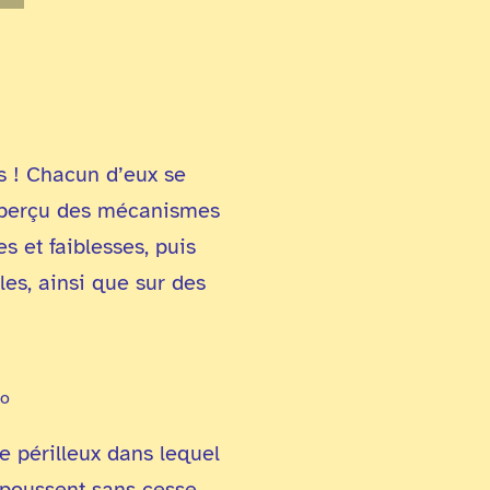
s ! Chacun d’eux se
 aperçu des mécanismes
s et faiblesses, puis
es, ainsi que sur des
io
e périlleux dans lequel
repoussent sans cesse