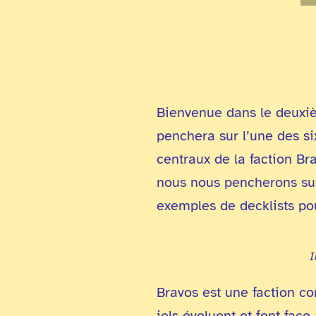
Bienvenue dans le deuxièm
penchera sur l’une des s
centraux de la faction Br
nous nous pencherons sur
exemples de decklists po
I
Bravos est une faction c
iels évoluent et font face