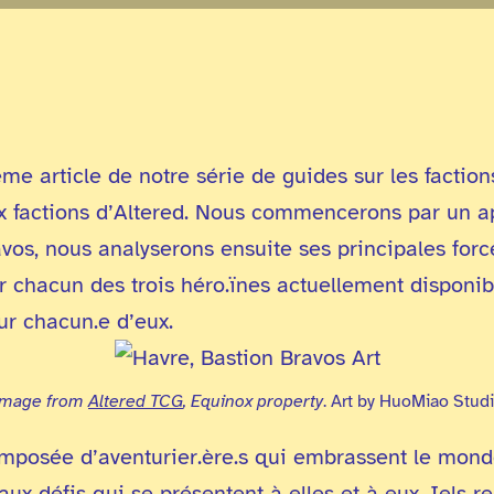
e article de notre série de guides sur les faction
ix factions d’Altered. Nous commencerons par un
avos, nous analyserons ensuite ses principales force
 chacun des trois héro.ïnes actuellement disponibl
ur chacun.e d’eux.
mage from
Altered TCG
, Equinox property
. Art by HuoMiao Stud
omposée d’aventurier.ère.s qui embrassent le mond
 aux défis qui se présentent à elles et à eux. Iels 