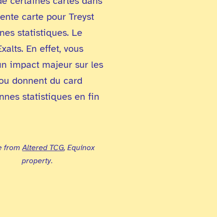
 de certaines cartes dans
ente carte pour Treyst
es statistiques. Le
alts. En effet, vous
 un impact majeur sur les
t ou donnent du card
nes statistiques en fin
e from
Altered TCG
, Equinox
property
.