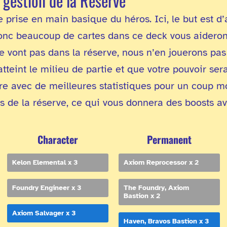
gestion de la Réserve
prise en main basique du héros. Ici, le but est d’
donc beaucoup de cartes dans ce deck vous aideron
ne vont pas dans la réserve, nous n’en jouerons pa
teint le milieu de partie et que votre pouvoir sera 
re avec de meilleures statistiques pour un coup mo
es de la réserve, ce qui vous donnera des boosts a
Character
Permanent
Kelon Elemental x 3
Axiom Reprocessor x 2
Foundry Engineer x 3
The Foundry, Axiom
Bastion x 2
Axiom Salvager x 3
Haven, Bravos Bastion x 3