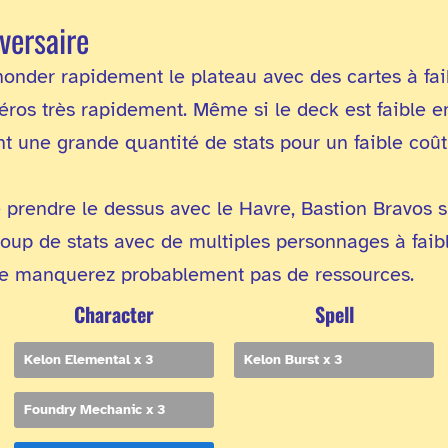
versaire
nonder rapidement le plateau avec des cartes à fa
héros très rapidement. Même si le deck est faible e
t une grande quantité de stats pour un faible coût
e prendre le dessus avec le Havre, Bastion Bravos s
up de stats avec de multiples personnages à faible
 ne manquerez probablement pas de ressources.
Character
Spell
Kelon Elemental x 3
Kelon Burst x 3
Foundry Mechanic x 3