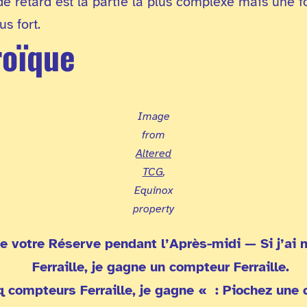
e retard est la partie la plus complexe mais une foi
s fort.
roïque
Image
from
Altered
TCG
,
Equinox
property
te votre Réserve pendant l’Après-midi — Si j’ai
Ferraille, je gagne un compteur Ferraille.
nq compteurs Ferraille, je gagne «
: Piochez une 