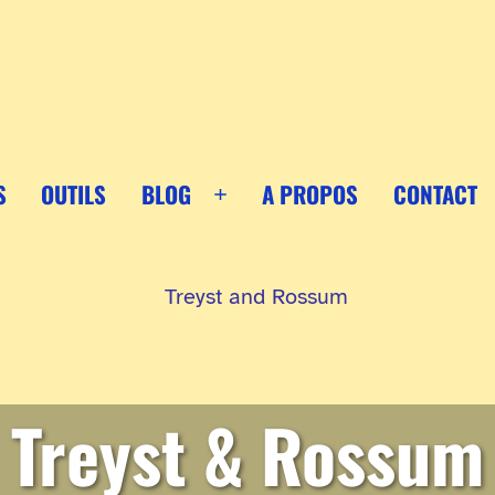
S
OUTILS
BLOG
A PROPOS
CONTACT
Ouvrir
le
menu
Treyst & Rossum