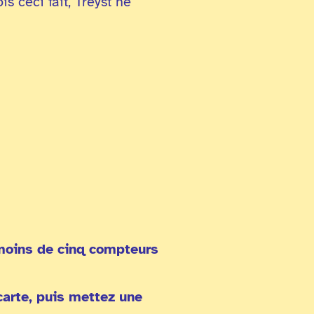
s ceci fait, Treyst ne
 moins de cinq compteurs
carte, puis mettez une