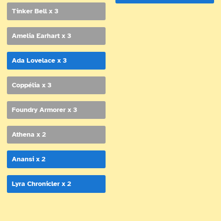
Tinker Bell x 3
Amelia Earhart x 3
Ada Lovelace x 3
Coppélia x 3
Foundry Armorer x 3
Athena x 2
Anansi x 2
Lyra Chronicler x 2