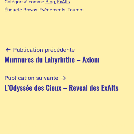
Catégorisé comme
Blog
,
ExAlts
Étiqueté
Bravos
,
Evènements
,
Tournoi
Navigation
Publication précédente
Murmures du Labyrinthe – Axiom
de
l’article
Publication suivante
L’Odyssée des Cieux – Reveal des ExAlts
The ExAlts is one of the first team created