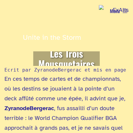
Aller
Menu
au
contenu
Unite in the Storm
Les Trois
Mousquetaires
Ecrit par ZyranodeBergerac et mis en page p
En ces temps de cartes et de championnats,
où les destins se jouaient à la pointe d’un
deck affûté comme une épée, il advint que je,
ZyranodeBergerac
, fus assailli d’un doute
terrible : le World Champion Qualifier BGA
approchait à grands pas, et je ne savais quel