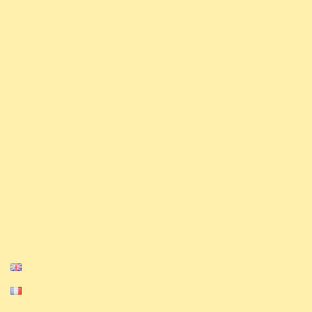
about the TCG Altered. The team aims to build
a friendly and fun community to develop
knowledge and share our love for the game. We
also have competitive ambitions and will
strive to shine in all major competitions.
Finally, we organize a monthly league as well
.
as tournaments on our Discord and Challonge
Our Media
Privacy Policy
Cookie Policy
English
Français